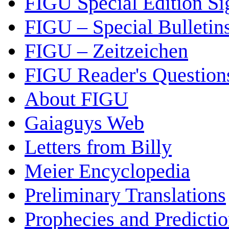
FIGU Special Edition Si
FIGU – Special Bulletin
FIGU – Zeitzeichen
FIGU Reader's Questio
About FIGU
Gaiaguys Web
Letters from Billy
Meier Encyclopedia
Preliminary Translations
Prophecies and Predicti